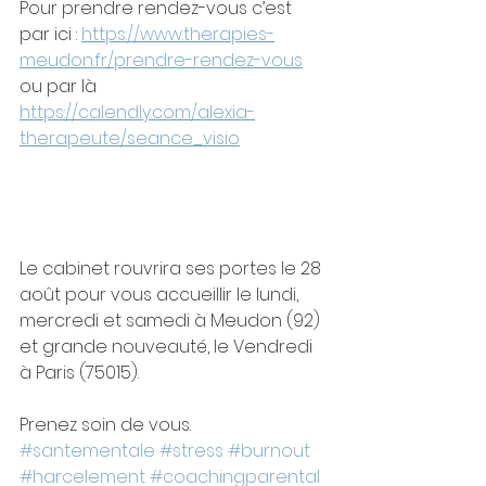
Pour prendre rendez-vous c’est 
par ici : 
https://www.therapies-
meudon.fr/prendre-rendez-vous
ou par là 
https://calendly.com/alexia-
therapeute/seance_visio
Le cabinet rouvrira ses portes le 28 
août pour vous accueillir le lundi, 
mercredi et samedi à Meudon (92) 
et grande nouveauté, le Vendredi 
à Paris (75015). 
Prenez soin de vous. 
#santementale
#stress
#burnout
#harcelement
#coachingparental