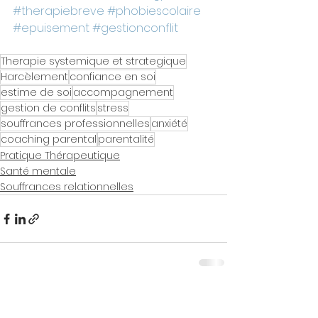
#therapiebreve
#phobiescolaire
#epuisement
#gestionconflit
Therapie systemique et strategique
Harcèlement
confiance en soi
estime de soi
accompagnement
gestion de conflits
stress
souffrances professionnelles
anxiété
coaching parental
parentalité
Pratique Thérapeutique
Santé mentale
Souffrances relationnelles
Voir tout
Posts récents