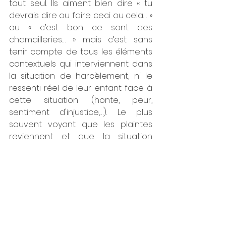
tout seul. Ils aiment bien dire « tu 
devrais dire ou faire ceci ou cela… » 
ou « c’est bon ce sont des 
chamailleries… » mais c’est sans 
tenir compte de tous les éléments 
contextuels qui interviennent dans 
la situation de harcèlement, ni le 
ressenti réel de leur enfant face à 
cette situation (honte, peur, 
sentiment d'injustice,…). Le plus 
souvent voyant que les plaintes 
reviennent et que la situation 
s’aggrave, chargés d’émotion, ils 
finissent, malgré leur bonne volonté, 
par intervenir quand même. 
Il est évident qu’on ne peut pas 
demander aux parents de rester 
impassibles dans une telle situation. 