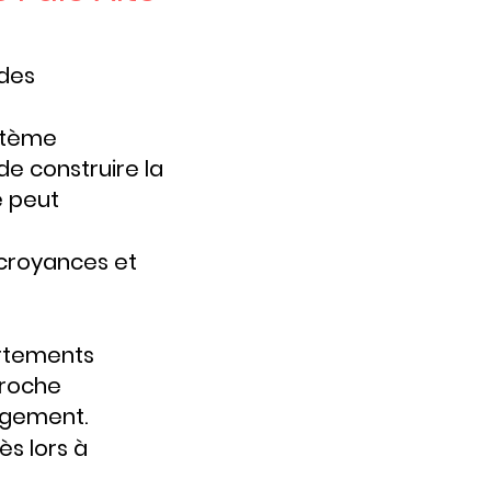
 des
ystème
de construire la
e peut
 croyances et
ortements
pproche
ngement.
ès lors à