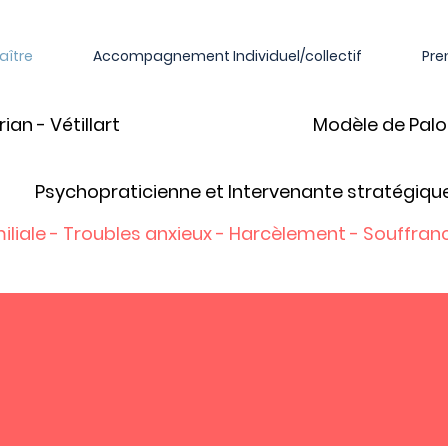
aître
Accompagnement Individuel/collectif
Pre
ian - Vétillart
Modèle de Palo
Psychopraticienne et Intervenante stratégiqu
iliale - Troubles anxieux - Harcèlement - Souffranc