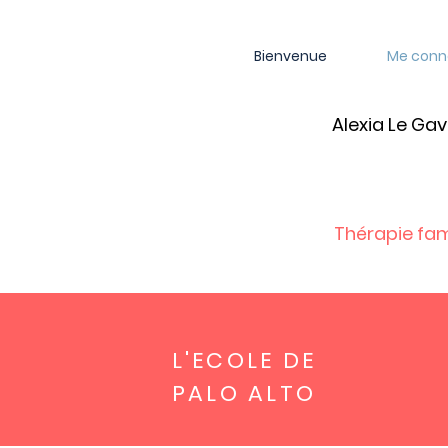
Bienvenue
Me conn
Alexia Le Gavr
Thérapie fam
L'ECOLE DE
PALO ALTO