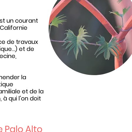
est un courant
Californie
ce de travaux
ique…) et de
ecine,
hender la
tique
miliale et de la
 à qui l'on doit
 Palo Alto