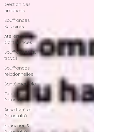
Gestion des
émotions
Souffrances
Scolaires
Ateliers et
Conférences
Souffrances au
travail
Souffrances
relationnelles
Santé mentale
Coaching
Parental
Assertivité et
Parentalité
Education &
Parentalité