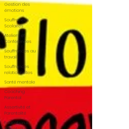
Gestion des
émotions
Souffrances
Scolaires
Ateliers et
Conférences
Souffrances au
travail
Souffrances
relationnelles
Santé mentale
Coaching
Parental
Assertivité et
Parentalité
Education &
Parentalité