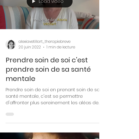
En tant que parents, nous sommes souvent
démunis voire excédés face à des
situations répétitives de conflits et de
souffrances, que...
Load video
alexiavetillart_therapiebreve
20 juin 2022
1 min de lecture
Prendre soin de soi c'est