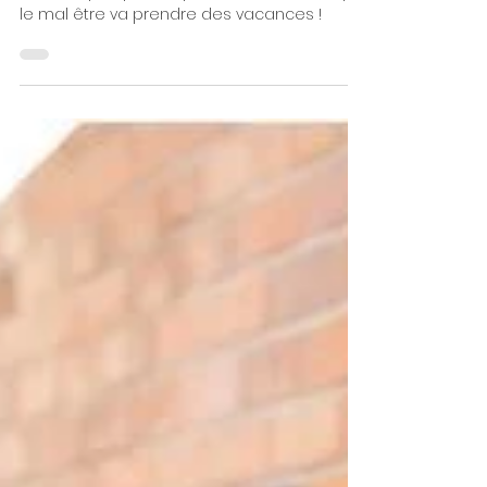
alexiavetillart_therapiebreve
23 juin 2023
1 min de lecture
C'est l'été, faites une pause
et si besoin restons
connectés.
Ce n’est pas parce que l’été s’annonce, que
le mal être va prendre des vacances !