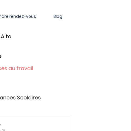
ndre rendez-vous
Blog
 Alto
e
es au travail
ances Scolaires
nelles
e
ure