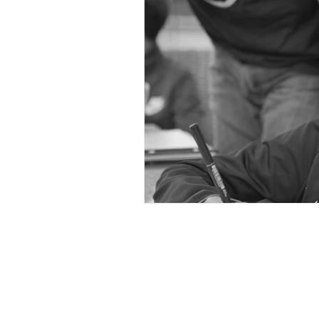
Santé mentale
Coach
Conférence
Actualit
Cookies
|
Traitement de vos donné