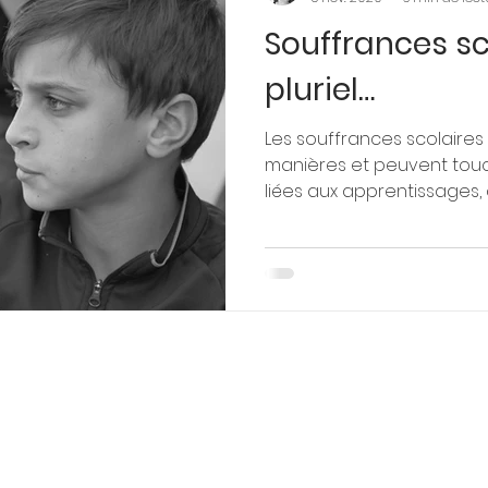
Souffrances sc
ing Parental
Assertivité et Parentalité
Edu
pluriel…
és
RPS
Les souffrances scolaires 
manières et peuvent tou
liées aux apprentissages, d
es par Google
Copyright 2025© Tous droits réser