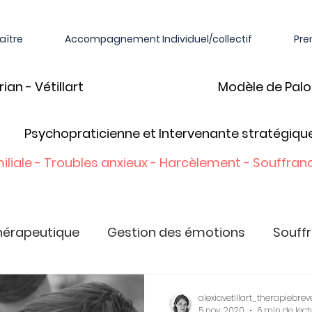
aître
Accompagnement Individuel/collectif
Pre
ian - Vétillart
Modèle de Palo
Psychopraticienne et Intervenante stratégiqu
iliale - Troubles anxieux - Harcèlement - Souffranc
hérapeutique
Gestion des émotions
Souffr
Souffrances au travail
Souffrances relation
alexiavetillart_therapiebrev
5 nov. 2020
6 min de lect