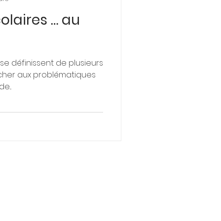
olaires … au
cation & Parentalité
se définissent de plusieurs
cher aux problématiques
e...
vés - EI -Alexia Vétillart -Thérapie & Ateliers